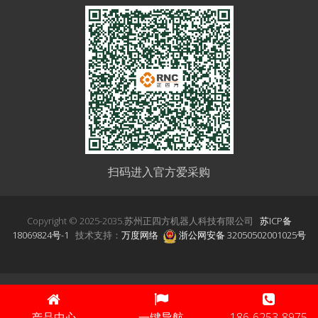
（
6）老旧焊接站改造升级等。
品质保障与核心部件
设备上所采用的机械手、焊接电源、控制系统等核心
部件均采用国内外一线知名品牌，如发那科、安川、
伏能士、麦格米特、新时达、西门子、施耐德、欧姆
龙、亚德客、
SMC等。其中激光焊接系列设备核心器
件均选用国际顶尖激光发生器品牌，配合自主优化的
扫码进入官方爱采购
光学传导系统，确保设备稳定运行。所有的产品出厂
前均经过严格的耐久性测试、精度测试和性能测试，
Copyright © 2025-2035.苏州正四方机器人科技有限公司
苏ICP备
激光焊接设备额外增加1000小时连续作业测试，确保
18069824号-1
技术支持：
万度网络
浙公网安备 32050502001025号
交付即达最佳状态。
正四方的核心竞争力
（
1）交货期短：1 - 10天，标准机型现货（含基础款激
产品中心
一键导航
186-6253-8975