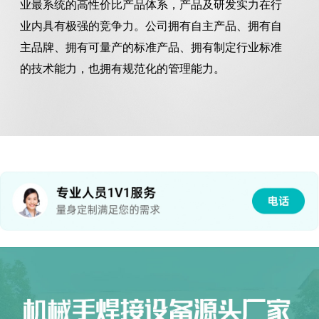
业最系统的高性价比产品体系，产品及研发实力在行
B2-D1R-W-双工位型
汽车工业级夹具
天轨桁架-2
汽车车桥桥壳焊接夹具
B2-LD2-双工位型
地轨
业内具有极强的竞争力。公司拥有自主产品、拥有自
主品牌、拥有可量产的标准产品、拥有制定行业标准
NEW
NEW
的技术能力，也拥有规范化的管理能力。
核心业务板块：激光焊接专项业务
作为公司聚焦高端焊接领域的核心拓展项目，激光
焊接业务依托现有机器人技术与智能装备研发积淀，
汽车工业级夹具
新能源电池框架夹具定
针对工业制造中高精度、高稳定性焊接需求，构建了
制
从标准化工作站到定制化解决方案的完整服务体系。
该业务重点服务汽车精密部件、航空航天配件、医疗
器械、高端五金等领域，通过技术创新实现焊接工艺
的迭代升级，成为公司助力客户生产转型的重要支
撑。
激光焊接业务核心优势显著