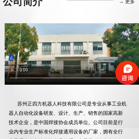
公司简介
→ 更多
混合焊缝车架焊接专机
B1-D1R-W-双工位型
二轴变位机系列L型
工装夹具定制
安川AR1440
工程机械车架焊接专机
免示教编程焊接机器人
三轴变位机系列H型
B1-DP1-单工位型
工装夹具定制
协作焊接机械手
S-350/280
工作站-带地轨 视觉引导
YJ-350/280
NEW
NEW
NEW
NEW
NEW
NEW
NEW
NEW
三轴变位机系列T型
B1-DP2-双工位型
工装夹具定制
B1-DP3-三工位型
一般工业级夹具
天轨桁架-1
高速双工位车架焊接专
全自动上下料车架焊接
机JCSF-350/280
专机 JDSF-350/2
苏州正四方机器人科技有限公司是专业从事工业机
NEW
NEW
NEW
NEW
NEW
NEW
器人自动化设备研发、设计、生产、销售的国家高新
技术企业，是中国焊接协会成员单位。公司目前是行
业内专业生产标准化焊接通用设备的厂家，拥有全行