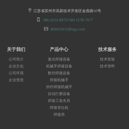
（
1）激光焊接系列：标准化激光焊接工作站（含单/双
江苏省苏州市高新技术开发区金燕路66号
工位配置）、定制化激光焊接解决方案、激光焊接 +
186-6253-8975/189-1378-7977
打磨一体化设备；
809535612@qq.com
（
2）标准化的机械手焊接设备（4大系列20多种：经
济型、环保型、数字型、移动型）；
关于我们
产品中心
技术服务
公司简介
激光焊接设备
技术答疑
（
3）标准化的焊接变位机（3大系列10多种：一轴、
企业文化
机械手焊接设备
技术资料
二轴、三轴）；
公司环境
数控焊接设备
企业资质
焊接机械手
（
4）标准化的打磨工作站（2大系列10多种：机器人
协作焊接机械手
打磨站、专机打磨站）；
自动打磨设备
焊接工装夹具
（
5）非标定制的机械手焊接工作站，变位机、焊接
焊接变位机
焊接房
房、焊接夹具；