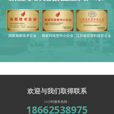
（
1）采用高功率光纤激光
发生器搭配自主研发的智能
焊接控制系统，焊接精度可达
±0.02mm，焊缝强度较传
统工艺提升30%以上，且焊缝平整美观，大幅降低后续
打磨成本；
（
2）融合机器人柔性作业技术，可适配复杂曲面、多
维度焊缝焊接，支持碳钢、不锈钢、铝合金等多材质
加工，满足不同行业的个性化需求；
（
3）搭载实时监测与自适应调节系统，自动补偿焊接
偏差，不良品率降低40%以上，同时单工位生产效率提
升60%，实现“高精度 + 高效率”双重突破。
欢迎与我们取得联系
核心产品体系
24小时服务热线：
18662538975
公司的产品主要包括：