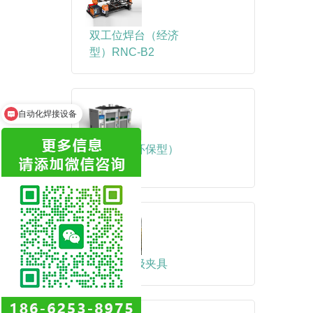
双工位焊台（经济
型）RNC-B2
自动化焊接设备
标准机（环保型）
RNC-H1
一般工业级夹具