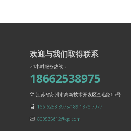
欢迎与我们取得联系
24小时服务热线：
18662538975
江苏省苏州市高新技术开发区金燕路66号
186-6253-8975/189-1378-7977
809535612@qq.com