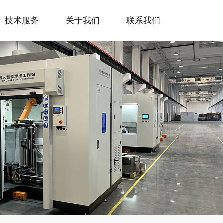
技术服务
关于我们
联系我们