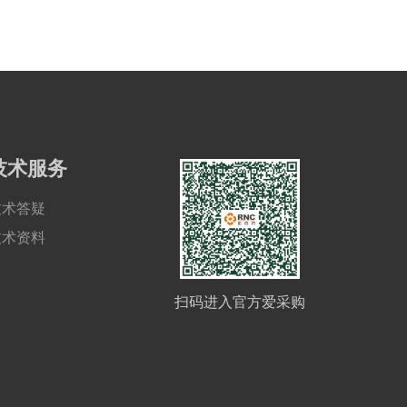
技术服务
技术答疑
技术资料
扫码进入官方爱采购