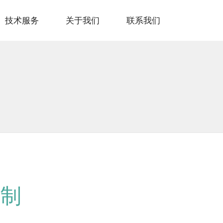
技术服务
关于我们
联系我们
定制