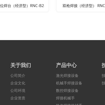
双枪焊接（经济型） RNC-
位焊台（经济型）RNC-B2
关于我们
产品中心
公司简介
激光焊接设备
企业文化
机械手焊接设备
公司环境
数控焊接设备
企业资质
焊接机械手