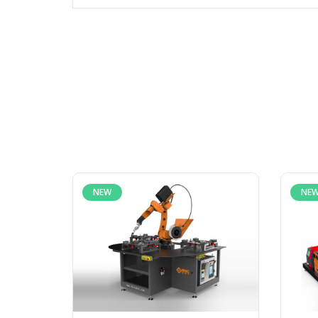
NEW
NE